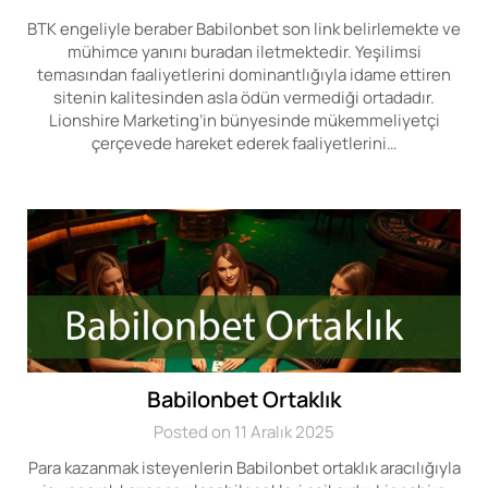
BTK engeliyle beraber Babilonbet son link belirlemekte ve
mühimce yanını buradan iletmektedir. Yeşilimsi
temasından faaliyetlerini dominantlığıyla idame ettiren
sitenin kalitesinden asla ödün vermediği ortadadır.
Lionshire Marketing’in bünyesinde mükemmeliyetçi
çerçevede hareket ederek faaliyetlerini…
Babilonbet Ortaklık
Posted on 11 Aralık 2025
Para kazanmak isteyenlerin Babilonbet ortaklık aracılığıyla