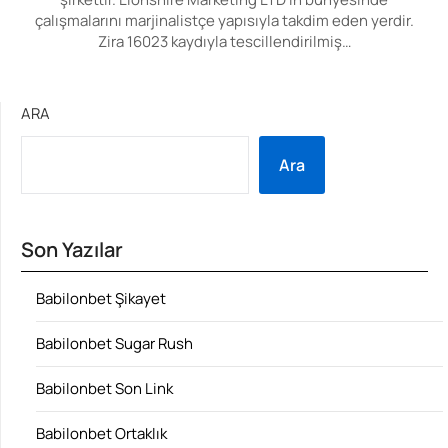
çalışmalarını marjinalistçe yapısıyla takdim eden yerdir.
Zira 16023 kaydıyla tescillendirilmiş…
ARA
Ara
Son Yazılar
Babilonbet Şikayet
Babilonbet Sugar Rush
Babilonbet Son Link
Babilonbet Ortaklık