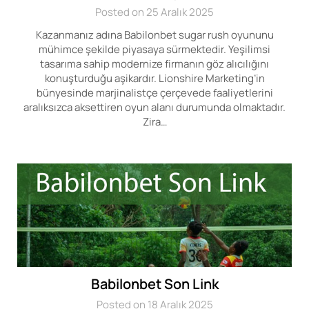
Posted on 25 Aralık 2025
Kazanmanız adına Babilonbet sugar rush oyununu
mühimce şekilde piyasaya sürmektedir. Yeşilimsi
tasarıma sahip modernize firmanın göz alıcılığını
konuşturduğu aşikardır. Lionshire Marketing’in
bünyesinde marjinalistçe çerçevede faaliyetlerini
aralıksızca aksettiren oyun alanı durumunda olmaktadır.
Zira…
Babilonbet Son Link
Posted on 18 Aralık 2025