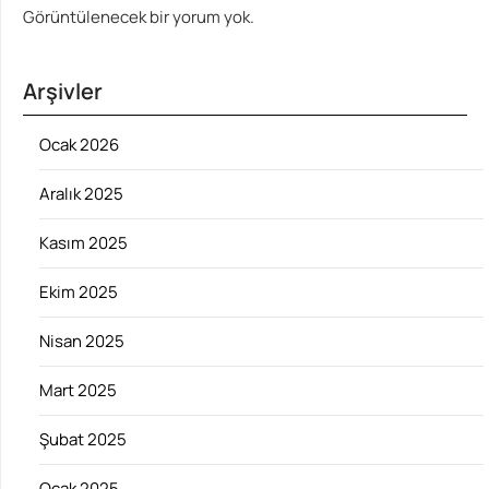
Görüntülenecek bir yorum yok.
Arşivler
Ocak 2026
Aralık 2025
Kasım 2025
Ekim 2025
Nisan 2025
Mart 2025
Şubat 2025
Ocak 2025