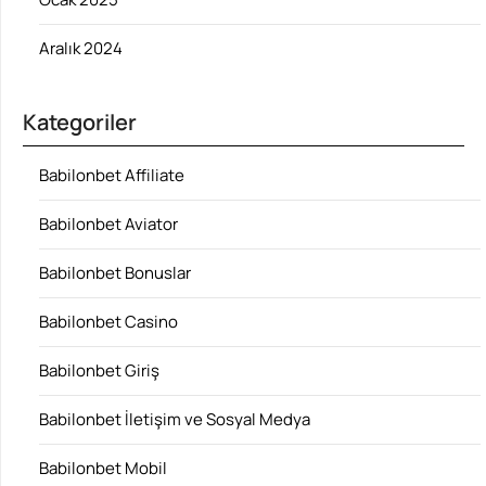
Aralık 2024
Kategoriler
Babilonbet Affiliate
Babilonbet Aviator
Babilonbet Bonuslar
Babilonbet Casino
Babilonbet Giriş
Babilonbet İletişim ve Sosyal Medya
Babilonbet Mobil