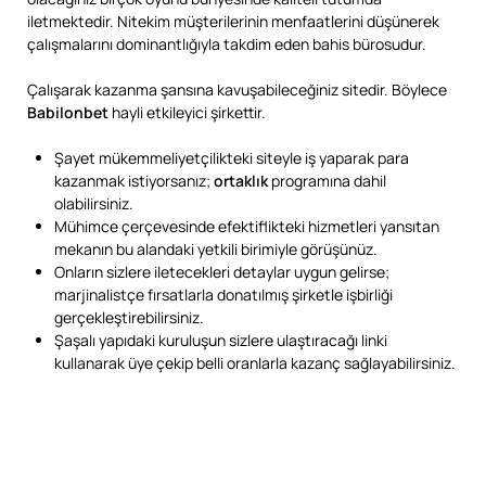
iletmektedir. Nitekim müşterilerinin menfaatlerini düşünerek
çalışmalarını dominantlığıyla takdim eden bahis bürosudur.
Çalışarak kazanma şansına kavuşabileceğiniz sitedir. Böylece
Babilonbet
hayli etkileyici şirkettir.
Şayet mükemmeliyetçilikteki siteyle iş yaparak para
kazanmak istiyorsanız;
ortaklık
programına dahil
olabilirsiniz.
Mühimce çerçevesinde efektiflikteki hizmetleri yansıtan
mekanın bu alandaki yetkili birimiyle görüşünüz.
Onların sizlere iletecekleri detaylar uygun gelirse;
marjinalistçe fırsatlarla donatılmış şirketle işbirliği
gerçekleştirebilirsiniz.
Şaşalı yapıdaki kuruluşun sizlere ulaştıracağı linki
kullanarak üye çekip belli oranlarla kazanç sağlayabilirsiniz.