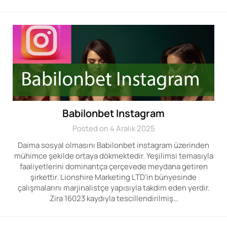
Babilonbet Instagram
Posted on 4 Aralık 2025
Daima sosyal olmasını Babilonbet instagram üzerinden
mühimce şekilde ortaya dökmektedir. Yeşilimsi temasıyla
faaliyetlerini dominantça çerçevede meydana getiren
şirkettir. Lionshire Marketing LTD’in bünyesinde
çalışmalarını marjinalistçe yapısıyla takdim eden yerdir.
Zira 16023 kaydıyla tescillendirilmiş…