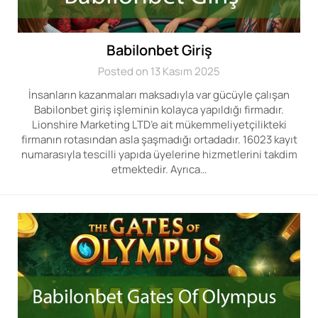
Babilonbet Giriş
Posted on 13 Kasım 2025
İnsanların kazanmaları maksadıyla var gücüyle çalışan
Babilonbet giriş işleminin kolayca yapıldığı firmadır.
Lionshire Marketing LTD’e ait mükemmeliyetçilikteki
firmanın rotasından asla şaşmadığı ortadadır. 16023 kayıt
numarasıyla tescilli yapıda üyelerine hizmetlerini takdim
etmektedir. Ayrıca…