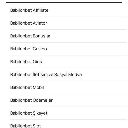
Babilonbet Affiliate
Babilonbet Aviator
Babilonbet Bonuslar
Babilonbet Casino
Babilonbet Giriş
Babilonbet İletişim ve Sosyal Medya
Babilonbet Mobil
Babilonbet Ödemeler
Babilonbet Şikayet
Babilonbet Slot