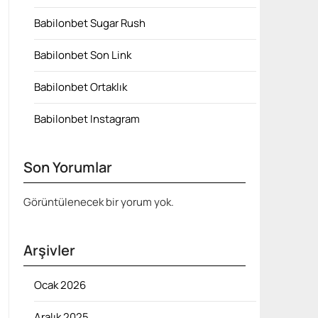
Babilonbet Sugar Rush
Babilonbet Son Link
Babilonbet Ortaklık
Babilonbet Instagram
Son Yorumlar
Görüntülenecek bir yorum yok.
Arşivler
Ocak 2026
Aralık 2025