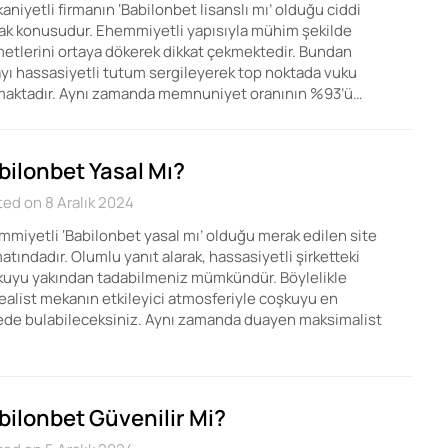
aniyetli firmanın ‘Babilonbet lisanslı mı’ olduğu ciddi
k konusudur. Ehemmiyetli yapısıyla mühim şekilde
etlerini ortaya dökerek dikkat çekmektedir. Bundan
yı hassasiyetli tutum sergileyerek top noktada vuku
maktadır. Aynı zamanda memnuniyet oranının %93’ü…
bilonbet Yasal Mı?
ed on 8 Aralık 2024
miyetli ‘Babilonbet yasal mı’ olduğu merak edilen site
atındadır. Olumlu yanıt alarak, hassasiyetli şirketteki
kuyu yakından tadabilmeniz mümkündür. Böylelikle
ealist mekanın etkileyici atmosferiyle coşkuyu en
de bulabileceksiniz. Aynı zamanda duayen maksimalist
bilonbet Güvenilir Mi?