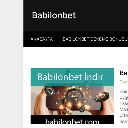
Skip
to
Babilonbet
content
ANASAYFA
BABILONBET DENEME BONUSU
Ba
Post
Ehem
uygu
hass
Mark
ort
lisa