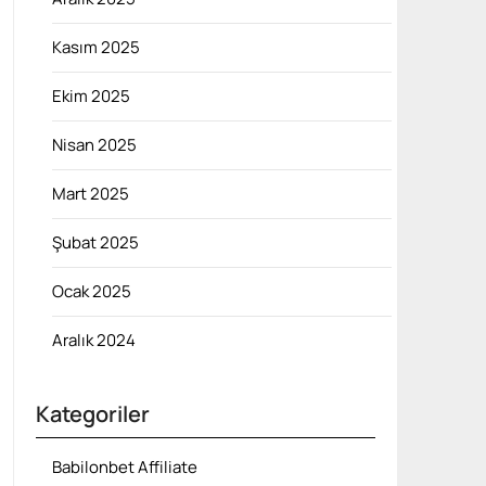
Kasım 2025
Ekim 2025
Nisan 2025
Mart 2025
Şubat 2025
Ocak 2025
Aralık 2024
Kategoriler
Babilonbet Affiliate