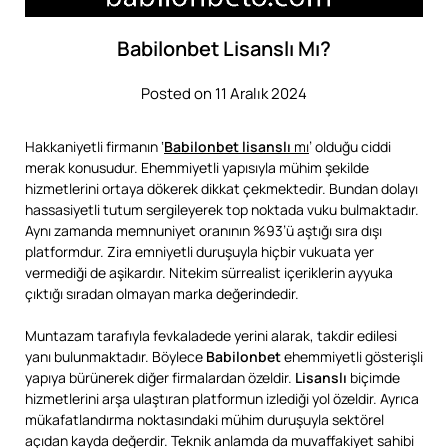
Babilonbet Lisanslı Mı?
Posted on 11 Aralık 2024
Hakkaniyetli firmanın ‘
Babilonbet lisanslı
mı
’ olduğu ciddi
merak konusudur. Ehemmiyetli yapısıyla mühim şekilde
hizmetlerini ortaya dökerek dikkat çekmektedir. Bundan dolayı
hassasiyetli tutum sergileyerek top noktada vuku bulmaktadır.
Aynı zamanda memnuniyet oranının %93’ü aştığı sıra dışı
platformdur. Zira emniyetli duruşuyla hiçbir vukuata yer
vermediği de aşikardır. Nitekim sürrealist içeriklerin ayyuka
çıktığı sıradan olmayan marka değerindedir.
Muntazam tarafıyla fevkaladede yerini alarak, takdir edilesi
yanı bulunmaktadır. Böylece
Babilonbet
ehemmiyetli gösterişli
yapıya bürünerek diğer firmalardan özeldir.
Lisanslı
biçimde
hizmetlerini arşa ulaştıran platformun izlediği yol özeldir. Ayrıca
mükafatlandırma noktasındaki mühim duruşuyla sektörel
açıdan kayda değerdir. Teknik anlamda da muvaffakiyet sahibi