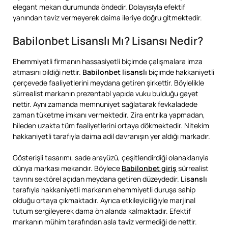
elegant mekan durumunda öndedir. Dolayısıyla efektif
yanından taviz vermeyerek daima ileriye doğru gitmektedir.
Babilonbet Lisanslı Mı? Lisansı Nedir?
Ehemmiyetli firmanın hassasiyetli biçimde çalışmalara imza
atmasını bildiği nettir.
Babilonbet lisanslı
biçimde hakkaniyetli
çerçevede faaliyetlerini meydana getiren şirkettir. Böylelikle
sürrealist markanın prezentabl yapıda vuku bulduğu gayet
nettir. Aynı zamanda memnuniyet sağlatarak fevkaladede
zaman tüketme imkanı vermektedir. Zira entrika yapmadan,
hileden uzakta tüm faaliyetlerini ortaya dökmektedir. Nitekim
hakkaniyetli tarafıyla daima adil davranışın yer aldığı markadır.
Gösterişli tasarımı, sade arayüzü, çeşitlendirdiği olanaklarıyla
dünya markası mekandır. Böylece
Babilonbet giriş
sürrealist
tavrını sektörel açıdan meydana getiren düzeydedir.
Lisanslı
tarafıyla hakkaniyetli markanın ehemmiyetli duruşa sahip
olduğu ortaya çıkmaktadır. Ayrıca etkileyiciliğiyle marjinal
tutum sergileyerek dama ön alanda kalmaktadır. Efektif
markanın mühim tarafından asla taviz vermediği de nettir.