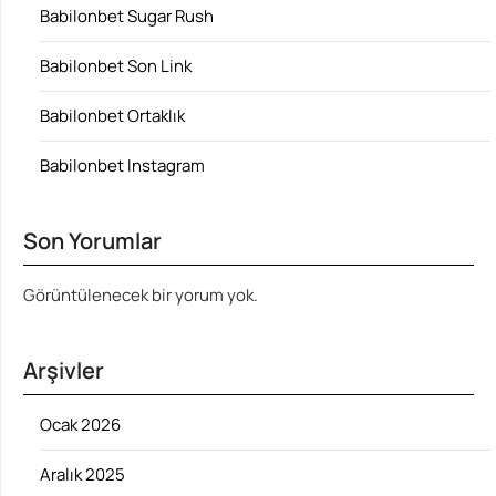
Babilonbet Sugar Rush
Babilonbet Son Link
Babilonbet Ortaklık
Babilonbet Instagram
Son Yorumlar
Görüntülenecek bir yorum yok.
Arşivler
Ocak 2026
Aralık 2025