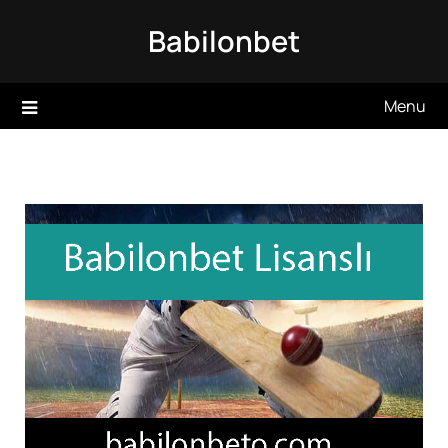
Skip
Babilonbet
to
content
Menu