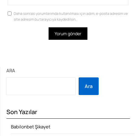
Daha sonraki yorumlarımda kullanılması için adım, e-posta adresim ve
site adresim bu tarayıcıya kaydedilsin.
ARA
Ara
Son Yazılar
Babilonbet Şikayet