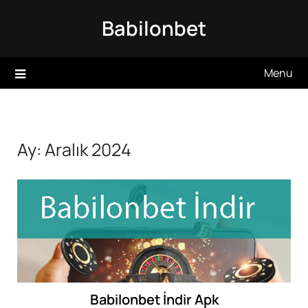
Skip
Babilonbet
to
content
Menu
Ay:
Aralık 2024
Babilonbet İndir Apk