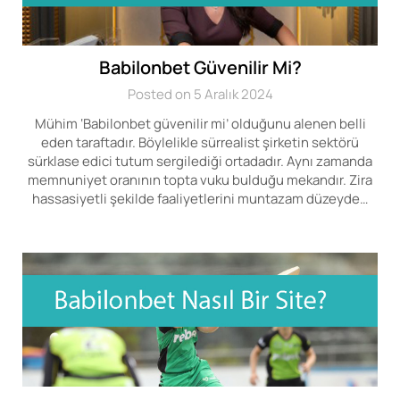
Babilonbet Güvenilir Mi?
Posted on 5 Aralık 2024
Mühim ‘Babilonbet güvenilir mi’ olduğunu alenen belli
eden taraftadır. Böylelikle sürrealist şirketin sektörü
sürklase edici tutum sergilediği ortadadır. Aynı zamanda
memnuniyet oranının topta vuku bulduğu mekandır. Zira
hassasiyetli şekilde faaliyetlerini muntazam düzeyde…