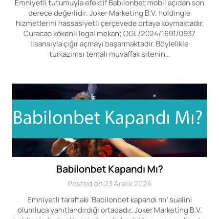
Emniyetli tutumuyla efektif Babilonbet mobil açıdan son
derece değerlidir. Joker Marketing B.V. holdingle
hizmetlerini hassasiyetli çerçevede ortaya koymaktadır.
Curacao kökenli legal mekan; OGL/2024/1691/0937
lisansıyla çığır açmayı başarmaktadır. Böylelikle
turkazımsı temalı muvaffak sitenin…
Babilonbet Kapandı Mı?
Posted on 23 Aralık 2024
Emniyetli taraftaki ‘Babilonbet kapandı mı’ sualini
olumluca yanıtlandırdığı ortadadır. Joker Marketing B.V.