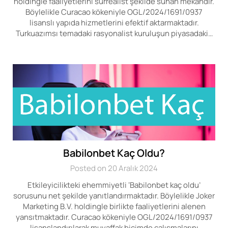
holdingle faaliyetlerini sürrealist şekilde sunan mekandır.
Böylelikle Curacao kökeniyle OGL/2024/1691/0937
lisanslı yapıda hizmetlerini efektif aktarmaktadır.
Turkuazımsı temadaki rasyonalist kuruluşun piyasadaki…
Babilonbet Kaç Oldu?
Posted on 20 Aralık 2024
Etkileyicilikteki ehemmiyetli ‘Babilonbet kaç oldu’
sorusunu net şekilde yanıtlandırmaktadır. Böylelikle Joker
Marketing B.V. holdingle birlikte faaliyetlerini alenen
yansıtmaktadır. Curacao kökeniyle OGL/2024/1691/0937
lisanslandırılarak muvaffak biçimde çalışmalarını