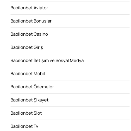
Babilonbet Aviator
Babilonbet Bonuslar
Babilonbet Casino
Babilonbet Giriş
Babilonbet İletişim ve Sosyal Medya
Babilonbet Mobil
Babilonbet Ödemeler
Babilonbet Şikayet
Babilonbet Slot
Babilonbet Tv