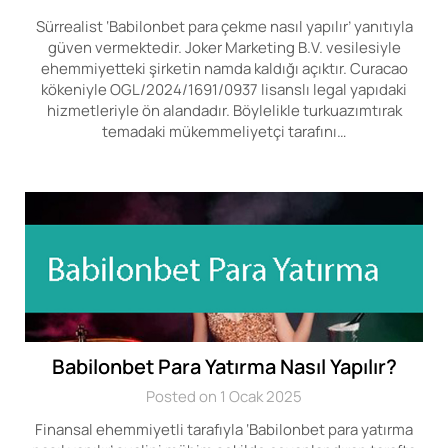
Sürrealist ‘Babilonbet para çekme nasıl yapılır’ yanıtıyla
güven vermektedir. Joker Marketing B.V. vesilesiyle
ehemmiyetteki şirketin namda kaldığı açıktır. Curacao
kökeniyle OGL/2024/1691/0937 lisanslı legal yapıdaki
hizmetleriyle ön alandadır. Böylelikle turkuazımtırak
temadaki mükemmeliyetçi tarafını…
Babilonbet Para Yatırma Nasıl Yapılır?
Posted on 1 Ocak 2025
Finansal ehemmiyetli tarafıyla ‘Babilonbet para yatırma