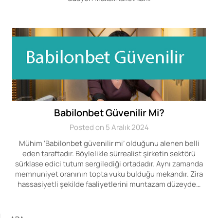
Babilonbet Güvenilir Mi?
Posted on 5 Aralık 2024
Mühim ‘Babilonbet güvenilir mi’ olduğunu alenen belli
eden taraftadır. Böylelikle sürrealist şirketin sektörü
sürklase edici tutum sergilediği ortadadır. Aynı zamanda
memnuniyet oranının topta vuku bulduğu mekandır. Zira
hassasiyetli şekilde faaliyetlerini muntazam düzeyde…