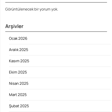
Görüntülenecek bir yorum yok.
Arşivler
Ocak 2026
Aralık 2025
Kasım 2025
Ekim 2025
Nisan 2025
Mart 2025
Şubat 2025