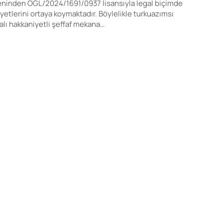
ninden OGL/2024/1691/0937 lisansıyla legal biçimde
iyetlerini ortaya koymaktadır. Böylelikle turkuazımsı
lı hakkaniyetli şeffaf mekana…