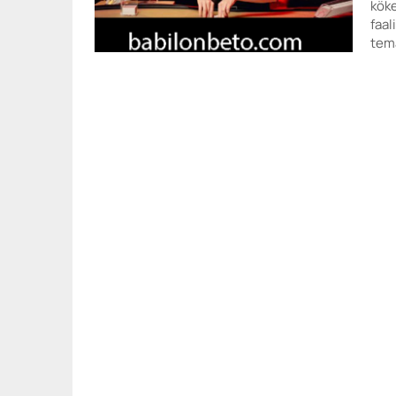
köke
faal
tema