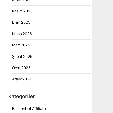
Kasım 2025
Ekim 2025
Nisan 2025
Mart 2025
Şubat 2025
Ocak 2025
Aralık 2024
Kategoriler
Babilonbet Affiliate