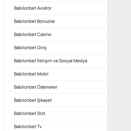
Babilonbet Aviator
Babilonbet Bonuslar
Babilonbet Casino
Babilonbet Giriş
Babilonbet İletişim ve Sosyal Medya
Babilonbet Mobil
Babilonbet Ödemeler
Babilonbet Şikayet
Babilonbet Slot
Babilonbet Tv